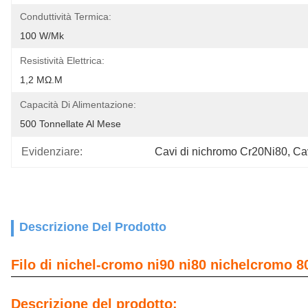
Conduttività Termica:
100 W/mk
Resistività Elettrica:
1,2 ΜΩ.m
Capacità Di Alimentazione:
500 Tonnellate Al Mese
Evidenziare:
Cavi di nichromo Cr20Ni80
, 
Ca
Descrizione Del Prodotto
Filo di nichel-cromo ni90 ni80 nichelcromo 80
Descrizione del prodotto: