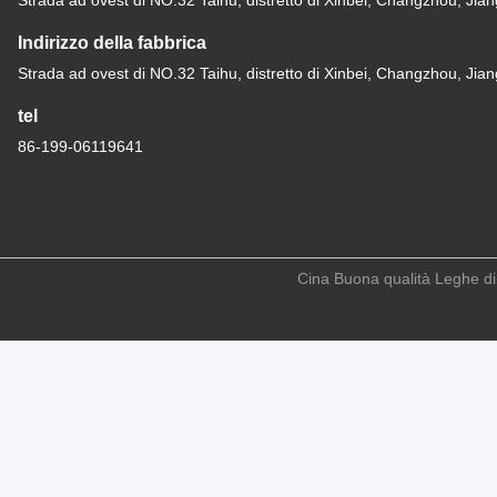
Strada ad ovest di NO.32 Taihu, distretto di Xinbei, Changzhou, Jia
Indirizzo della fabbrica
Strada ad ovest di NO.32 Taihu, distretto di Xinbei, Changzhou, Jia
tel
86-199-06119641
Cina Buona qualità Leghe di i