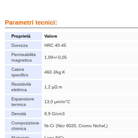
Parametri tecnici:
Proprietà
Valore
Durezza
HRC 40-45
Permeabilità
1,09+/-0,05
magnetica
Calore
460 J/kg.K
specifico
Resistività
1,2 µΩ.m
elettrica
Espansione
13,0 µm/m°C
termica
Densità
8,9 G/cm3
Composizione
Ni-Cr (Nicr 8020, Cromo Nichel,)
chimica
Materiale
Lega NiCr