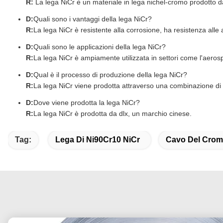
R:
La lega NiCr è un materiale in lega nichel-cromo prodotto d
D:
Quali sono i vantaggi della lega NiCr?
R:
La lega NiCr è resistente alla corrosione, ha resistenza alle 
D:
Quali sono le applicazioni della lega NiCr?
R:
La lega NiCr è ampiamente utilizzata in settori come l'aerospaz
D:
Qual è il processo di produzione della lega NiCr?
R:
La lega NiCr viene prodotta attraverso una combinazione di 
D:
Dove viene prodotta la lega NiCr?
R:
La lega NiCr è prodotta da dlx, un marchio cinese.
Tag:
Lega Di Ni90Cr10 NiCr
Cavo Del Crom