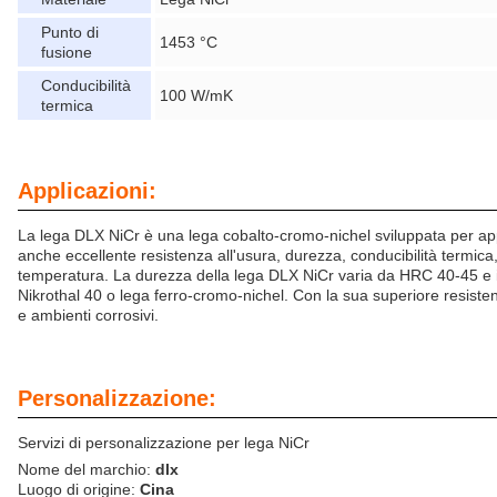
Punto di
1453 °C
fusione
Conducibilità
100 W/mK
termica
Applicazioni:
La lega DLX NiCr è una lega cobalto-cromo-nichel sviluppata per appl
anche eccellente resistenza all'usura, durezza, conducibilità termica
temperatura. La durezza della lega DLX NiCr varia da HRC 40-45 e 
Nikrothal 40 o lega ferro-cromo-nichel. Con la sua superiore resisten
e ambienti corrosivi.
Personalizzazione:
Servizi di personalizzazione per lega NiCr
Nome del marchio:
dlx
Luogo di origine:
Cina