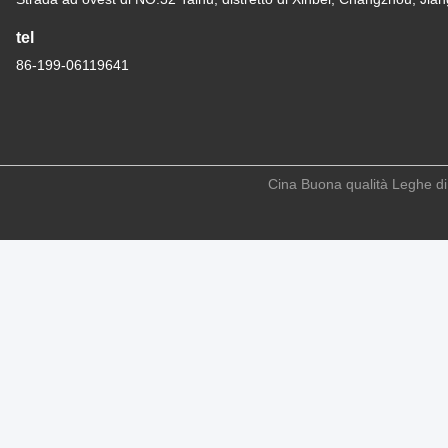
tel
86-199-06119641
Cina Buona qualità Leghe di i