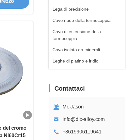
 prezzo
Lega di precisione
Cavo nudo della termocoppia
Cavo di estensione della
termocoppia
Cavo isolato da minerali
Leghe di platino e iridio
Leghe di cobalto e cromo
Leghe di nitinolo
Contattaci
schiuma del metallo
Lega di metallo
Mr. Jason
Serie di riscaldamento
info@dlx-alloy.com
ro del cromo
+8619906119641
cia Ni60Cr15