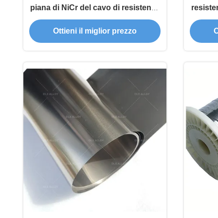
piana di NiCr del cavo di resistenza
resiste
del cromo
Ottieni il miglior prezzo
O