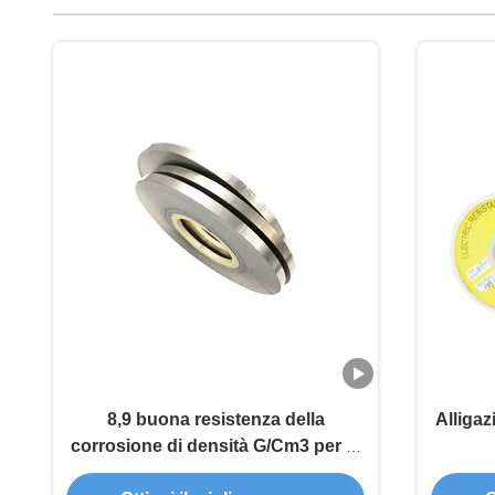
8,9 buona resistenza della
Alliga
corrosione di densità G/Cm3 per la
striscia automobilistica del cromo