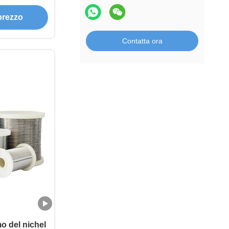
 prezzo
Contatta ora
mo del nichel