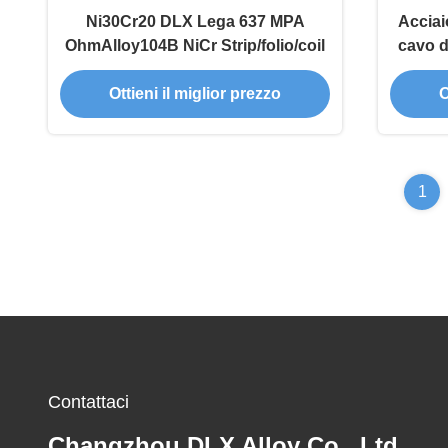
Ni30Cr20 DLX Lega 637 MPA
Acciai
OhmAlloy104B NiCr Strip/folio/coil
cavo d
Ottieni il miglior prezzo
O
1
Contattaci
Changzhou DLX Alloy Co., Ltd.