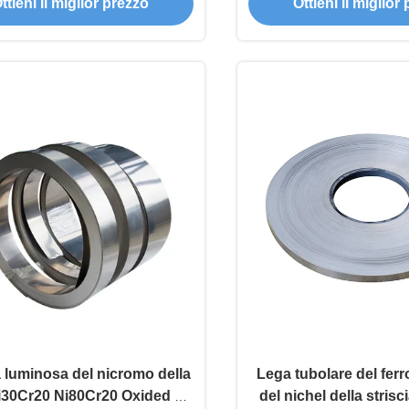
ttieni il miglior prezzo
Ottieni il miglior
a luminosa del nicromo della
Lega tubolare del fer
i30Cr20 Ni80Cr20 Oxided di
del nichel della stris