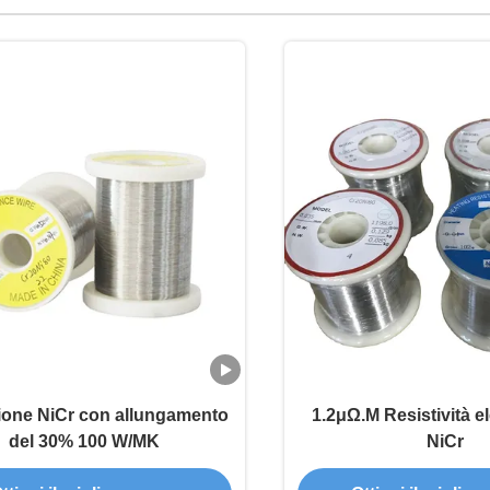
zione NiCr con allungamento
1.2μΩ.M Resistività el
del 30% 100 W/MK
NiCr