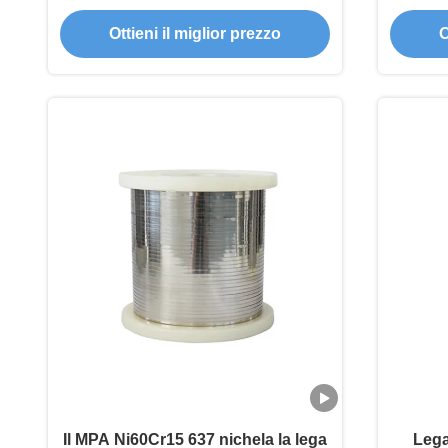
striscia dell'elemento riscaldante
Ottieni il miglior prezzo
O
Il MPA Ni60Cr15 637 nichela la lega
Lega