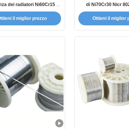
nza dei radiatori Ni60Cr15 di
di Ni70Cr30 Nicr 8
stoccaggio
ttieni il miglior prezzo
Ottieni il miglior