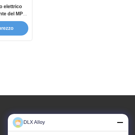
 elettrico
ante del MPA
 prezzo
Il nostro indirizzo
DLX Alloy
Indirizzo aziendale