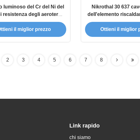
o luminoso del Cr del Ni del
Nikrothal 30 637 cavo
i resistenza degli aerotermi
dell'elemento riscald
Ni30Cr20 0.03mm
7.5mm
ttieni il miglior prezzo
Ottieni il miglior
2
3
4
5
6
7
8
Link rapido
chi siamo