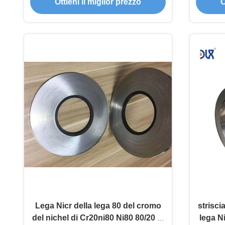
Ottieni il miglior prezzo
O
del nichel
Lega Nicr della lega 80 del cromo
strisci
del nichel di Cr20ni80 Ni80 80/20 di
lega N