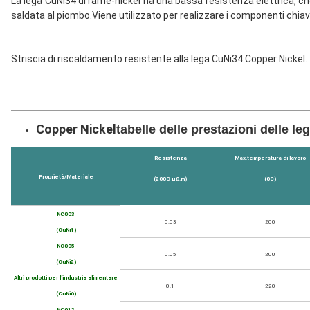
La lega CuNi34 di rame-nickel ha una bassa resistenza elettrica, che 
saldata al piombo.Viene utilizzato per realizzare i componenti chiav
Striscia di riscaldamento resistente alla lega CuNi34 Copper Nickel.
Copper Nickel
tabelle delle prestazioni delle le
Resistenza
Max.temperatura di lavoro
Proprietà/Materiale
(200C μΩ.m)
(
0
C)
NC003
0.03
200
(CuNi1)
NC005
0.05
200
(CuNi2)
Altri prodotti per l'industria alimentare
0.1
220
(CuNi6)
NC012