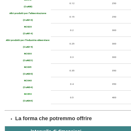
0.12
250
(CuNi8)
Altri prodotti per l'alimentazione
0.15
250
(CuNi10)
NC020
0.2
300
(CuNi14)
Altri prodotti per l'industria alimentare
0.25
300
(CuNi19)
NC030
0.3
300
(CuNi23)
NC035
0.35
350
(CuNi30)
NC040
0.4
350
(CuNi34)
NC050
0.5
400
(CuNi44)
La forma che potremmo offrire